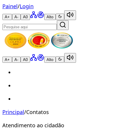
Painel
/
Login
A+
A-
A0
Alto
A+
A-
A0
Alto
Principal
/
Contatos
Atendimento ao cidadão