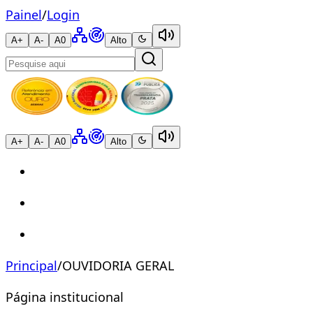
Painel
/
Login
A+
A-
A0
Alto
A+
A-
A0
Alto
Principal
/
OUVIDORIA GERAL
Página institucional